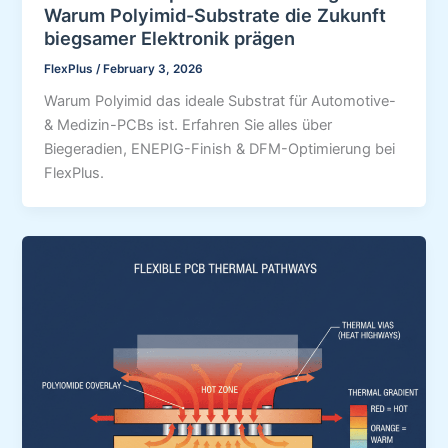
Warum Polyimid-Substrate die Zukunft
biegsamer Elektronik prägen
FlexPlus
/
February 3, 2026
Warum Polyimid das ideale Substrat für Automotive-
& Medizin-PCBs ist. Erfahren Sie alles über
Biegeradien, ENEPIG-Finish & DFM-Optimierung bei
FlexPlus.