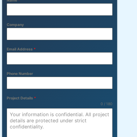
Name
*
Company
Email Address
*
Phone Number
Project Details
*
0 / 180