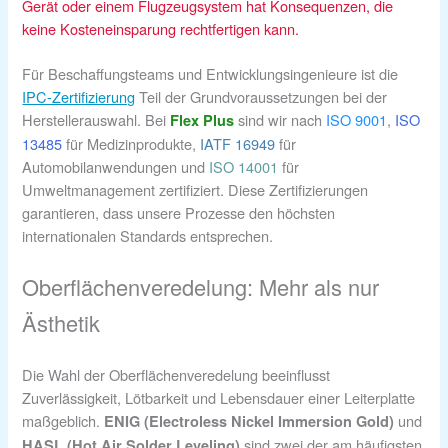
Gerät oder einem Flugzeugsystem hat Konsequenzen, die
keine Kosteneinsparung rechtfertigen kann.
Für Beschaffungsteams und Entwicklungsingenieure ist die
IPC-Zertifizierung
Teil der Grundvoraussetzungen bei der
Herstellerauswahl. Bei
sind wir nach
ISO 9001
,
ISO
Flex Plus
13485
für Medizinprodukte,
IATF 16949
für
Automobilanwendungen und
ISO 14001
für
Umweltmanagement zertifiziert. Diese Zertifizierungen
garantieren, dass unsere Prozesse den höchsten
internationalen Standards entsprechen.
Oberflächenveredelung: Mehr als nur
Ästhetik
Die Wahl der Oberflächenveredelung beeinflusst
Zuverlässigkeit, Lötbarkeit und Lebensdauer einer Leiterplatte
maßgeblich.
und
ENIG (Electroless Nickel Immersion Gold)
sind zwei der am häufigsten
HASL (Hot Air Solder Leveling)