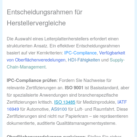
Entscheidungsrahmen für
Herstellervergleiche
Die Auswahl eines Leiterplattenherstellers erfordert einen
strukturierten Ansatz. Ein effektiver Entscheidungsrahmen
basiert auf vier Kernkriterien:
IPC-Compliance
,
Verfügbarkeit
von Oberflächenveredelungen
,
HDI-Fähigkeiten
und
Supply-
Chain-Management
.
: Fordern Sie Nachweise für
IPC-Compliance prüfen
relevante Zertifizierungen an.
ist Basisstandard, aber
ISO 9001
für spezialisierte Anwendungen sind branchenspezifische
Zertifizierungen kritisch.
ISO 13485
für Medizinprodukte,
IATF
16949
für Automotive,
AS9100
für Luft- und Raumfahrt. Diese
Zertifizierungen sind nicht nur Papierkram – sie repräsentieren
dokumentierte, auditierte Qualitätsmanagementsysteme.
: Stellen Sie sicher,
Oberflächenveredelungen evaluieren