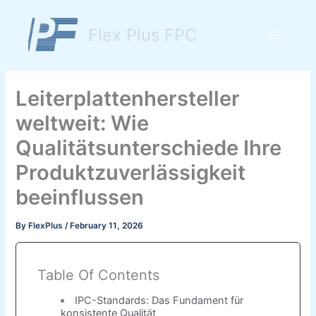
Skip
to
Flex Plus FPC
content
Main
Menu
Leiterplattenhersteller
weltweit: Wie
Qualitätsunterschiede Ihre
Produktzuverlässigkeit
beeinflussen
By
FlexPlus
/
February 11, 2026
Table Of Contents
IPC-Standards: Das Fundament für
konsistente Qualität