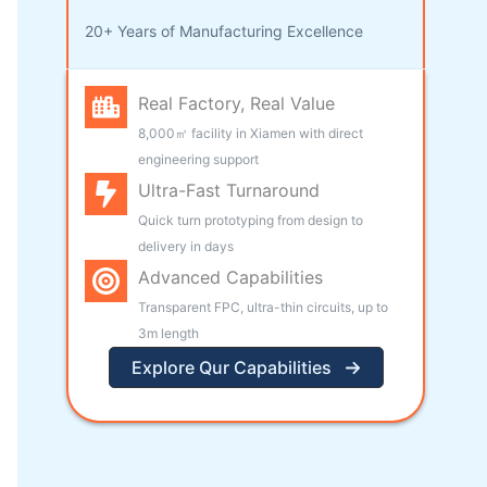
20+ Years of Manufacturing Excellence
Real Factory, Real Value
8,000㎡ facility in Xiamen with direct
engineering support
Ultra-Fast Turnaround
Quick turn prototyping from design to
delivery in days
Advanced Capabilities
Transparent FPC, ultra-thin circuits, up to
3m length
Explore Qur Capabilities