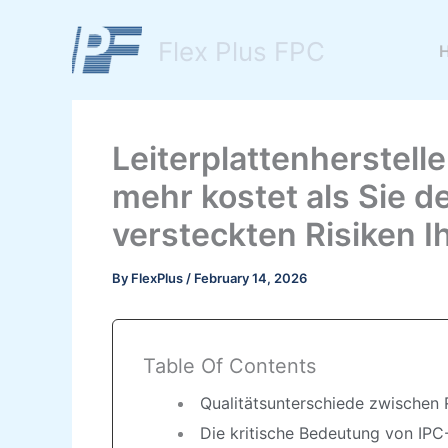
Skip
to
Flex Plus FPC
content
Leiterplattenherstell
mehr kostet als Sie 
versteckten Risiken I
By
FlexPlus
/
February 14, 2026
Table Of Contents
Qualitätsunterschiede zwischen
Die kritische Bedeutung von IP