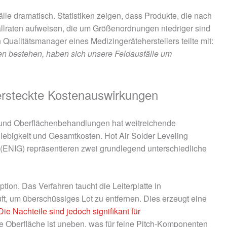
lle dramatisch. Statistiken zeigen, dass Produkte, die nach
allraten aufweisen, die um Größenordnungen niedriger sind
in Qualitätsmanager eines Medizingeräteherstellers teilte mit:
anten bestehen, haben sich unsere Feldausfälle um
ersteckte Kostenauswirkungen
 und Oberflächenbehandlungen hat weitreichende
lebigkeit und Gesamtkosten. Hot Air Solder Leveling
(ENIG) repräsentieren zwei grundlegend unterschiedliche
ption. Das Verfahren taucht die Leiterplatte in
, um überschüssiges Lot zu entfernen. Dies erzeugt eine
Die Nachteile sind jedoch signifikant für
e Oberfläche ist uneben, was für feine Pitch-Komponenten