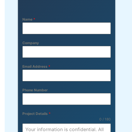
Name
*
Company
Email Address
*
Phone Number
Project Details
*
0 / 180