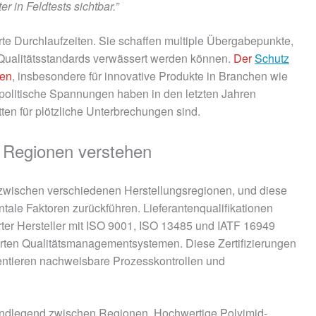
 in Feldtests sichtbar.”
rte Durchlaufzeiten. Sie schaffen multiple Übergabepunkte,
Qualitätsstandards verwässert werden können.
Der
Schutz
gen
, insbesondere für innovative Produkte in Branchen wie
opolitische Spannungen haben in den letzten Jahren
etten für plötzliche Unterbrechungen sind.
n Regionen verstehen
ch zwischen verschiedenen Herstellungsregionen, und diese
ale Faktoren zurückführen. Lieferantenqualifikationen
erter Hersteller mit ISO 9001, ISO 13485 und IATF 16949
erten Qualitätsmanagementsystemen. Diese Zertifizierungen
entieren nachweisbare Prozesskontrollen und
rundlegend zwischen Regionen. Hochwertige Polyimid-