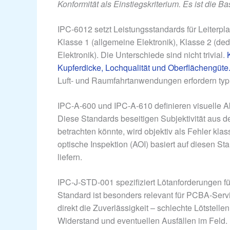
Konformität als Einstiegskriterium. Es ist die Ba
IPC-6012 setzt Leistungsstandards für Leiterpla
Klasse 1 (allgemeine Elektronik), Klasse 2 (ded
Elektronik). Die Unterschiede sind nicht trivial.
Kupferdicke, Lochqualität und Oberflächengüte
Luft- und Raumfahrtanwendungen erfordern typ
IPC-A-600 und IPC-A-610 definieren visuelle A
Diese Standards beseitigen Subjektivität aus de
betrachten könnte, wird objektiv als Fehler klass
optische Inspektion (AOI) basiert auf diesen S
liefern.
IPC-J-STD-001 spezifiziert Lötanforderungen fü
Standard ist besonders relevant für PCBA-Servi
direkt die Zuverlässigkeit – schlechte Lötstell
Widerstand und eventuellen Ausfällen im Feld.