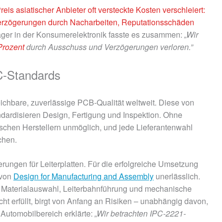
reis asiatischer Anbieter oft versteckte Kosten verschleiert:
Verzögerungen durch Nacharbeiten, Reputationsschäden
ger in der Konsumerelektronik fasste es zusammen:
„Wir
Prozent
durch Ausschuss und Verzögerungen verloren.”
C-Standards
ichbare, zuverlässige PCB-Qualität weltweit. Diese von
ndardisieren Design, Fertigung und Inspektion. Ohne
chen Herstellern unmöglich, und jede Lieferantenwahl
chen.
ungen für Leiterplatten. Für die erfolgreiche Umsetzung
 von
Design for Manufacturing and Assembly
unerlässlich.
ie Materialauswahl, Leiterbahnführung und mechanische
t erfüllt, birgt von Anfang an Risiken – unabhängig davon,
 Automobilbereich erklärte:
„Wir betrachten IPC-2221-