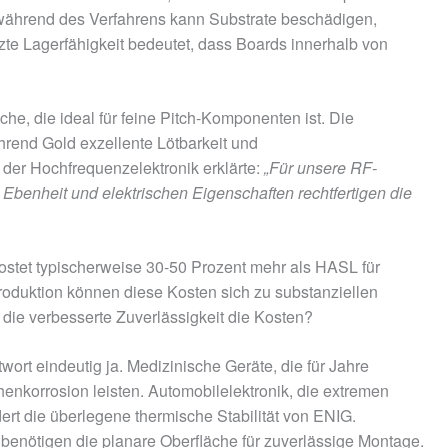
 während des Verfahrens kann Substrate beschädigen,
te Lagerfähigkeit bedeutet, dass Boards innerhalb von
he, die ideal für feine Pitch-Komponenten ist. Die
ährend Gold exzellente Lötbarkeit und
n der Hochfrequenzelektronik erklärte:
„Für unsere RF-
e Ebenheit und elektrischen Eigenschaften rechtfertigen die
ostet typischerweise 30-50 Prozent mehr als HASL für
roduktion können diese Kosten sich zu substanziellen
 die verbesserte Zuverlässigkeit die Kosten?
rt eindeutig ja. Medizinische Geräte, die für Jahre
henkorrosion leisten. Automobilelektronik, die extremen
rt die überlegene thermische Stabilität von ENIG.
enötigen die planare Oberfläche für zuverlässige Montage.