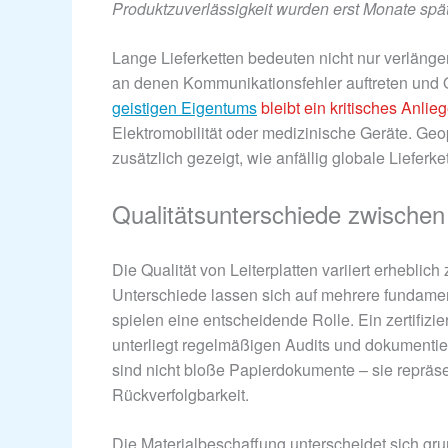
Produktzuverlässigkeit wurden erst Monate später
Lange Lieferketten bedeuten nicht nur verlänge
an denen Kommunikationsfehler auftreten und 
geistigen Eigentums
bleibt ein kritisches Anlie
Elektromobilität oder medizinische Geräte. Ge
zusätzlich gezeigt, wie anfällig globale Lieferk
Qualitätsunterschiede zwische
Die Qualität von Leiterplatten variiert erhebli
Unterschiede lassen sich auf mehrere fundament
spielen eine entscheidende Rolle. Ein zertifizi
unterliegt regelmäßigen Audits und dokumenti
sind nicht bloße Papierdokumente – sie repräs
Rückverfolgbarkeit.
Die Materialbeschaffung unterscheidet sich g